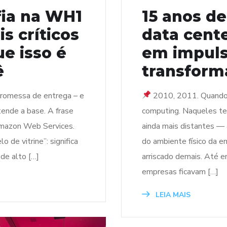
fia na WH1
15 anos d
s críticos
data cente
e isso é
em impuls
ê
transforma
promessa de entrega – e
2010, 2011. Quando t
ende a base. A frase
computing. Naqueles te
mazon Web Services.
ainda mais distantes — 
 de vitrine”: significa
do ambiente físico da e
 de alto […]
arriscado demais. Até e
empresas ficavam […]
LEIA MAIS