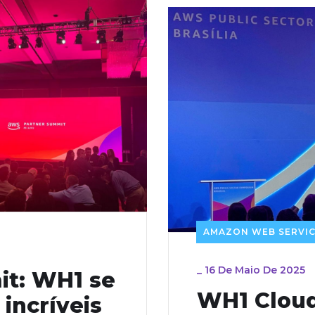
AMAZON WEB SERVIC
_
16 De Maio De 2025
t: WH1 se
WH1 Cloud
 incríveis