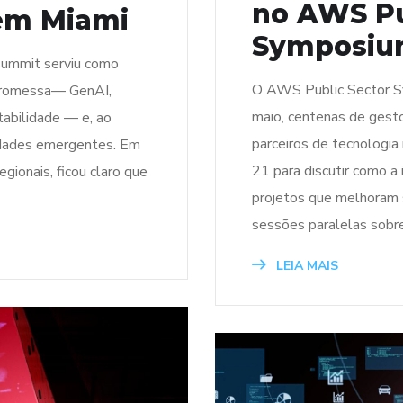
no AWS Pu
 em Miami
Symposium
summit serviu como
O AWS Public Sector Sy
 promessa— GenAI,
maio, centenas de gesto
abilidade — e, ao
parceiros de tecnologia
dades emergentes. Em
21 para discutir como a
gionais, ficou claro que
projetos que melhoram 
sessões paralelas sobre
LEIA MAIS