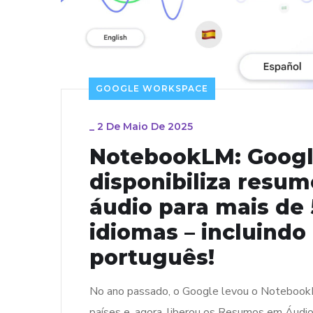
GOOGLE WORKSPACE
_
2 De Maio De 2025
NotebookLM: Goog
disponibiliza resu
áudio para mais de
idiomas – incluindo
português!
No ano passado, o Google levou o Notebook
países e, agora, liberou os Resumos em Áudi