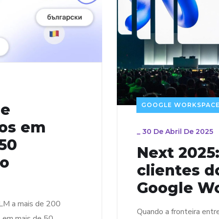
le
GOOGLE WORKSPAC
mos em
_
30 De Abril De 2025
 50
Next 2025
 o
clientes d
Google W
LM a mais de 200
Quando a fronteira entr
o em mais de 50