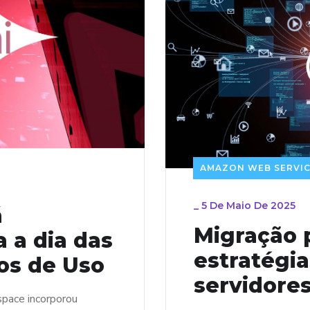
AMAZON WEB SERVIC
_
5 De Maio De 2025
á
Migração 
 a dia das
estratégia
os de Uso
servidore
space incorporou