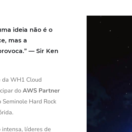
uma ideia não é o
ce, mas a
rovoca.” — Sir Ken
pe da WH1 Cloud
cipar do
AWS Partner
ico Seminole Hard Rock
rida.
intensa, líderes de